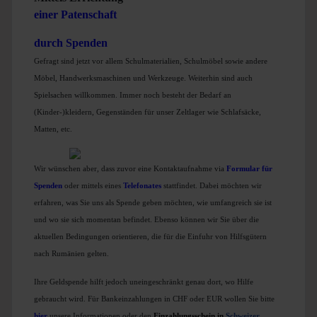
einer Patenschaft
durch Spenden
Gefragt sind jetzt vor allem Schulmaterialien, Schulmöbel sowie andere
Möbel, Handwerksmaschinen und Werkzeuge. Weiterhin sind auch
Spielsachen willkommen. Immer noch besteht der Bedarf an
(Kinder-)kleidern, Gegenständen für unser Zeltlager wie Schlafsäcke,
Matten, etc.
Wir wünschen aber, dass zuvor eine Kontaktaufnahme via
Formular für
Spenden
oder mittels eines
T
elefonates
stattfindet. Dabei möchten wir
erfahren, was Sie uns als Spende geben möchten, wie umfangreich sie ist
und wo sie sich momentan befindet. Ebenso können wir Sie über die
aktuellen Bedingungen orientieren, die für die Einfuhr von Hilfsgütern
nach Rumänien gelten.
Ihre Geldspende hilft jedoch uneingeschränkt genau dort, wo Hilfe
gebraucht wird. Für Bankeinzahlungen in CHF oder EUR wollen Sie bitte
hier
unsere Informationen oder den
Einzahlungsschein in
Schweizer