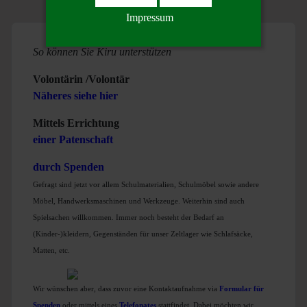
Impressum
So können Sie Kiru unterstützen
Volontärin /Volontär
Näheres siehe hier
Mittels Errichtung
einer Patenschaft
durch Spenden
Gefragt sind jetzt vor allem Schulmaterialien, Schulmöbel sowie andere
Möbel, Handwerksmaschinen und Werkzeuge. Weiterhin sind auch
Spielsachen willkommen. Immer noch besteht der Bedarf an
(Kinder-)kleidern, Gegenständen für unser Zeltlager wie Schlafsäcke,
Matten, etc.
Wir wünschen aber, dass zuvor eine Kontaktaufnahme via
Formular für
Spenden
oder mittels eines
T
elefonates
stattfindet. Dabei möchten wir