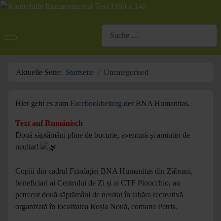
Suchen
Aktuelle Seite:
Startseite
Uncategorised
Hier geht es zum
Facebookbeitrag
der BNA Humanitas.
Text auf Rumänisch
Două săptămâni pline de bucurie, aventură și amintiri de
neuitat!
Copiii din cadrul Fundației BNA Humanitas din Zăbrani,
beneficiari ai Centrului de Zi și ai CTF Pinocchio, au
petrecut două săptămâni de neuitat în tabăra recreativă
organizată în localitatea Roșia Nouă, comuna Petriș.