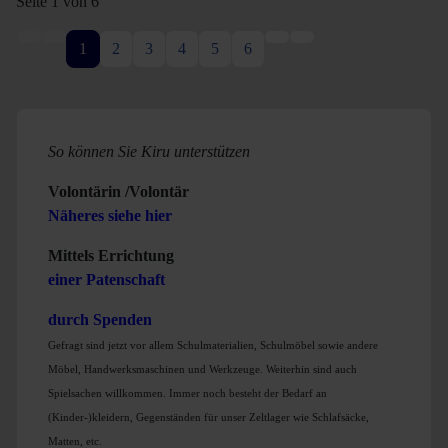
Seite 1 von 6
1
2
3
4
5
6
So können Sie Kiru unterstützen
Volontärin /Volontär
Näheres siehe hier
Mittels Errichtung
einer Patenschaft
durch Spenden
Gefragt sind jetzt vor allem Schulmaterialien, Schulmöbel sowie andere
Möbel, Handwerksmaschinen und Werkzeuge. Weiterhin sind auch
Spielsachen willkommen. Immer noch besteht der Bedarf an
(Kinder-)kleidern, Gegenständen für unser Zeltlager wie Schlafsäcke,
Matten, etc.