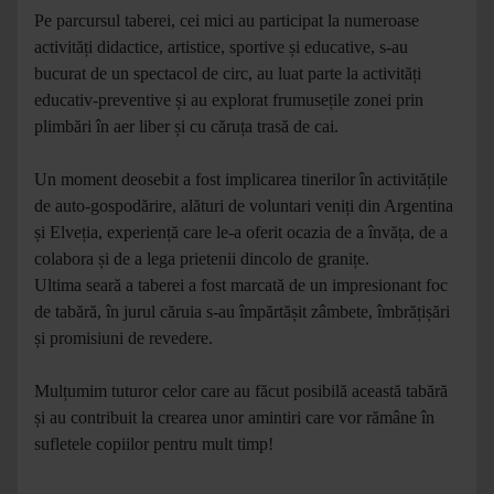
Pe parcursul taberei, cei mici au participat la numeroase
activități didactice, artistice, sportive și educative, s-au
bucurat de un spectacol de circ, au luat parte la activități
educativ-preventive și au explorat frumusețile zonei prin
plimbări în aer liber și cu căruța trasă de cai.
Un moment deosebit a fost implicarea tinerilor în activitățile
de auto-gospodărire, alături de voluntari veniți din Argentina
și Elveția, experiență care le-a oferit ocazia de a învăța, de a
colabora și de a lega prietenii dincolo de granițe.
Ultima seară a taberei a fost marcată de un impresionant foc
de tabără, în jurul căruia s-au împărtășit zâmbete, îmbrățișări
și promisiuni de revedere.
Mulțumim tuturor celor care au făcut posibilă această tabără
și au contribuit la crearea unor amintiri care vor rămâne în
sufletele copiilor pentru mult timp!